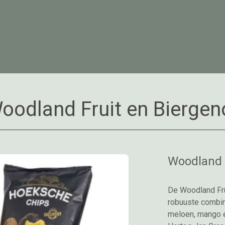
oodland Fruit en Biergen
Woodland 
De Woodland Fru
robuuste combina
meloen, mango 