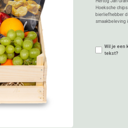
Hertog Jan Gran
Hoeksche chips.
bierliefhebber d
smaakbeleving i
Wil je een
tekst?