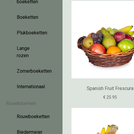
boeketten
Boeketten
Plukboeketten
Lange
rozen
Zomerboeketten
Internationaal
Spanish Fruit Frescura
€ 25.95
Rouwbloemen
Rouwboeketten
Biedermeier