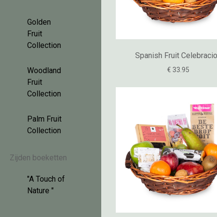
Golden
Fruit
Collection
Spanish Fruit Celebraci
€ 33.95
Woodland
Fruit
Collection
Palm Fruit
Collection
Zijden boeketten
"A Touch of
Nature "