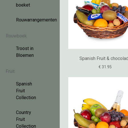
boeket
Rouwarrangementen
Rouwboek
Troost in
Bloemen
Spanish Fruit & chocola
€ 31.95
Fruit
Spanish
Fruit
Collection
Country
Fruit
Collection