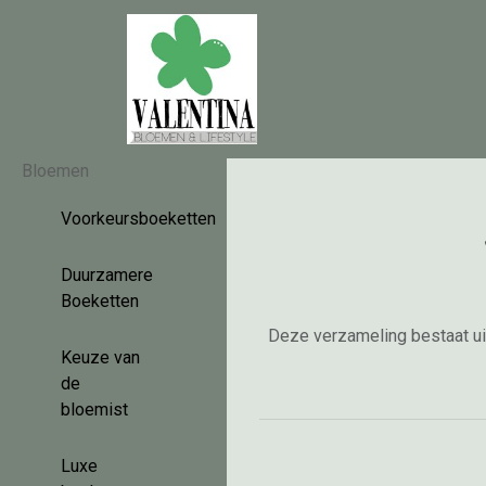
Bloemen
Voorkeursboeketten
Duurzamere
Boeketten
Deze verzameling bestaat uit
Keuze van
de
bloemist
Luxe